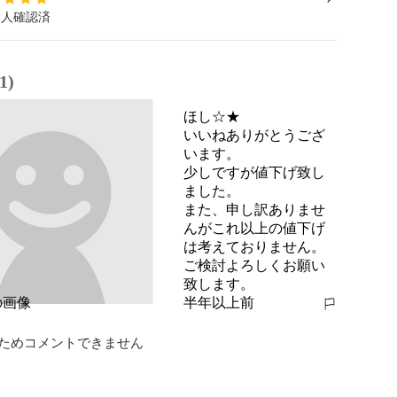
本人確認済
1)
ほし☆★
いいねありがとうござ
います。

少しですが値下げ致し
ました。

また、申し訳ありませ
んがこれ以上の値下げ
は考えておりません。

ご検討よろしくお願い
致します。
半年以上前
報告する
ためコメントできません