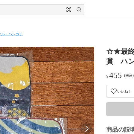
オル・ハンカチ
☆★最
賞 ハ
455
(税込
¥
いいね！
商品の説