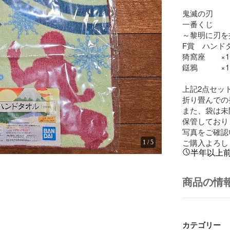
鬼滅の刃

一番くじ

～黎明に刃を
F賞　ハンドタ
猗窩座　　×1

鎹鴉　　　×1

上記2点セットです
折り畳んでの
また、袋は未
保管しており
写真をご確認
ご購入よろし
1
/
5
半年以上
商品の情
カテゴリー