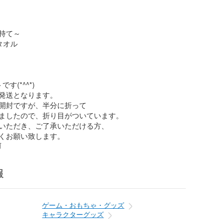
持て～

オル

(*^^*)

発送となります。

開封ですが、半分に折って

ましたので、折り目がついています。

いただき、ご了承いただける方、

くお願い致します。
前
報
ゲーム・おもちゃ・グッズ
キャラクターグッズ