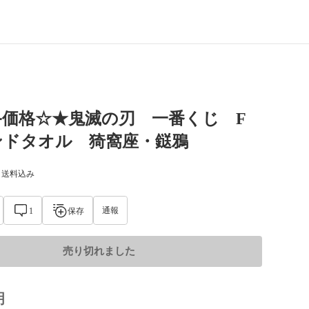
終価格☆★鬼滅の刃 一番くじ F
ンドタオル 猗窩座・鎹鴉
) 送料込み
通報
1
保存
売り切れました
明