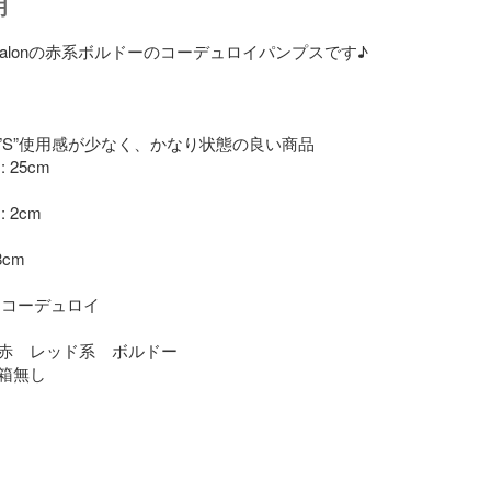
明
 Talonの赤系ボルドーのコーデュロイパンプスです♪

”S”使用感が少なく、かなり状態の良い商品

25cm

2cm

cm

コーデュロイ

赤　レッド系　ボルドー

箱無し
