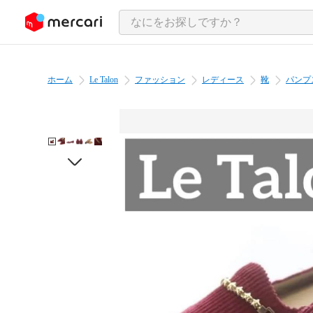
ンツにスキップ
ホーム
Le Talon
ファッション
レディース
靴
パンプ