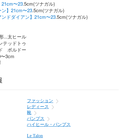
21cm〜23
ン】21cm〜23
ンドダイアン】21cm〜23
.5cm(ツナガル)

...太ヒール

インテッドトゥ

ッド　ボルドー

0〜3cm
前
報
ファッション
レディース
靴
パンプス
ハイヒール・パンプス
Le Talon