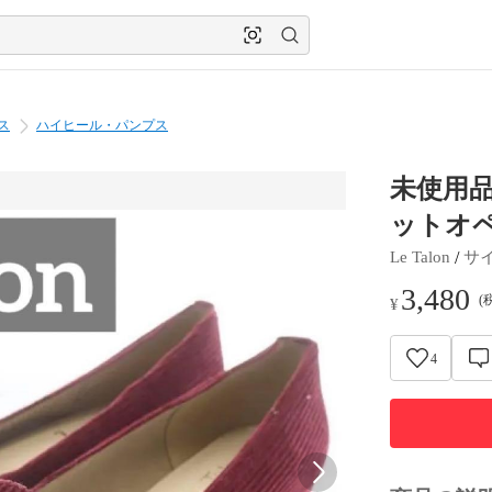
ス
ハイヒール・パンプス
未使用品
ットオペ
 / 
Le Talon
サ
3,480
(
¥
4