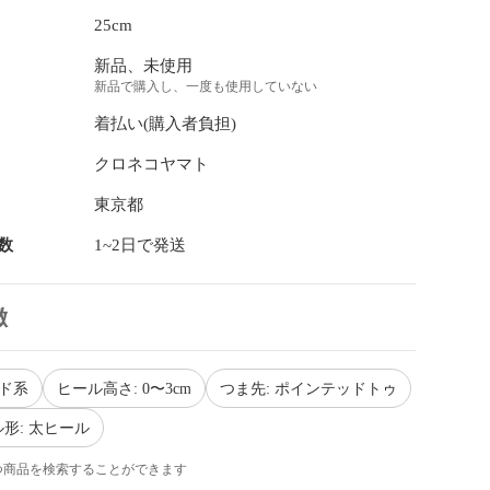
25cm
新品、未使用
新品で購入し、一度も使用していない
着払い(購入者負担)
クロネコヤマト
東京都
数
1~2日で発送
徴
ッド系
ヒール高さ: 0〜3cm
つま先: ポインテッドトゥ
形: 太ヒール
つ商品を検索することができます