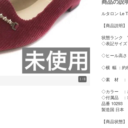
商品の説
ルタロン Le
【商品説明】

状態ランク　
◇表記サイズ : 
◇ヒール高さ : 
◇横  幅 ：約8
◇素　材　： 
1
/
8
◇カラー　：
◇付属品　：
品番 10293

製造国 日本

【商品状態】
