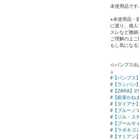
未使用品です
※未使用品・
に渡り、個人
スレなど微細
ご理解の上ご
もし気になる
☆パンプス出
#【パンプス】
#【ランバン】
#【ZARA】2
#【銀座かねま
#【ダイアナ】
#【ブルーノマ
#【ジル・スチ
#【プールサイ
#【ラボキゴシ
#【マミアン】