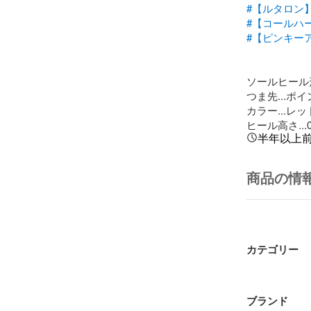
#【ルタロン】
#【コールハー
#【ピンキーア
ソールヒール形
つま先...ポ
カラー...レ
ヒール高さ...
半年以上
商品の情
カテゴリー
ブランド