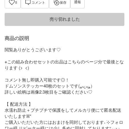
通報
8
コメント
保存
売り切れました
商品の説明
閲覧ありがとうございます♡

※この組み合わせセットの出品はこちらのページ分で最後とな
ります (>  <)  

コメント無し即購入可能です◎！

ドムソンステッカー40枚のセットです(⁎ᴗ͈ˬᴗ͈⁎）

詳しい絵柄は画像2.3枚目をご確認ください♡

【 配送方法 】

水濡れ防止＋プチプチで保護をしてメルカリ便にて匿名配送
いたしますꕤ*

ご購入いただいた方にはおまけを同封しております˖ ࣪⊹フォロ
ワー様 リピーター様には少し多めに同封しておりますᐡ⸝⸝› ·̫ 