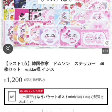
1
/
3
【ラスト1点】韓国作家 ドムソン ステッカー 40
枚セット enkko様 インス
1,200
(税込) 送料込み
¥
ゆうゆうメルカリ便
この商品は
ゆうパケットポストmini
で配送さ
(送料 ¥160)
れました