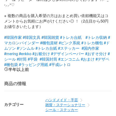
‹⸝⸝ᐡ♡

※ 複数の商品を購入希望の方はおまとめ買い依頼機能又はコ
メントからお気軽にお声がけください◎ ！（2点目から50円
お値引きいたします）

#韓国作家
#韓国文具
#韓国雑貨
#トレカ台紙
#トレカ収納
#
マカロンバインダー
#梱包資材
#ピンク系統
#トレカ梱包
#ド
ムソン
#ソンムル
#トレカ台紙
#ステッカー
#国内作家
#mering
#enkko
#お裾分け
#デザインペーパー
#おすそ分け
#
シール
#封筒
#平袋
#韓国封筒
#エンコニム
#おまけ
#デザペ
#梱包袋
#ラッピング用紙
#平成レトロ
半年以上前
商品の情報
ハンドメイド・手芸
カテゴリー
雑貨・ステーショナリー
シール・ステッカー