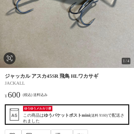
1
/
4
ジャッカル アスカ45SR 飛鳥 HLワカサギ
JACKALL
600
(税込) 送料込み
¥
ゆうゆうメルカリ便
この商品は
ゆうパケットポストmini
で配送さ
(送料 ¥160)
れました