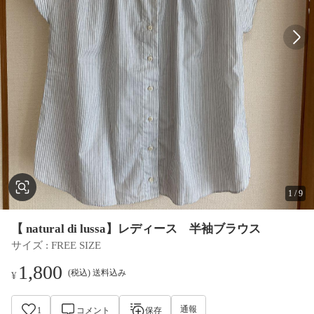
1
/
9
【 natural di lussa】レディース 半袖ブラウス
サイズ
 : 
FREE SIZE
1,800
(税込) 送料込み
¥
通報
1
コメント
保存