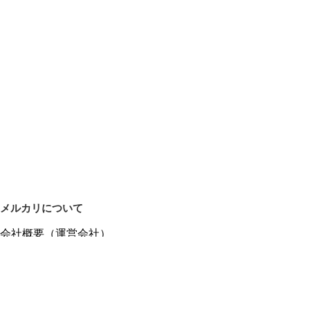
メルカリについて
会社概要（運営会社）
採用情報
プレスリリース
公式ブログ
プレスキット
メルカリUS