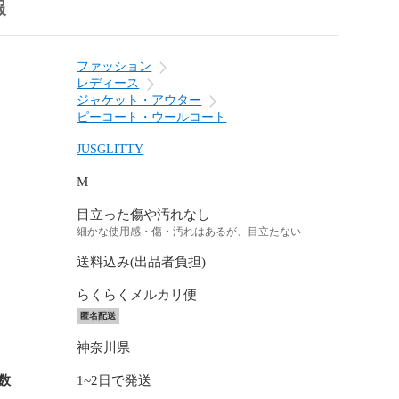
報
ファッション
レディース
ジャケット・アウター
ピーコート・ウールコート
JUSGLITTY
M
目立った傷や汚れなし
細かな使用感・傷・汚れはあるが、目立たない
送料込み(出品者負担)
らくらくメルカリ便
匿名配送
神奈川県
数
1~2日で発送