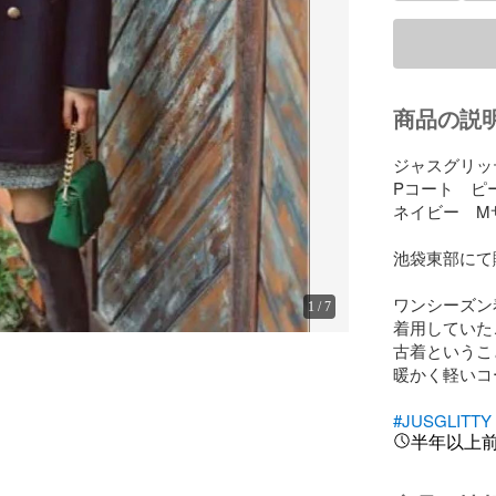
商品の説
ジャスグリッティ
Pコート　ピー
ネイビー　Mサ
池袋東部にて購
ワンシーズン着
1
/
7
着用していたこ
古着というこ
暖かく軽いコ
#JUSGLITTY
半年以上