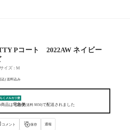
ITTY Pコート 2022AW ネイビー
ズ
サイズ
 : 
M
税込) 送料込み
らくメルカリ便
の商品は
宅急便
で配送されました
(送料 ¥850)
通報
コメント
保存