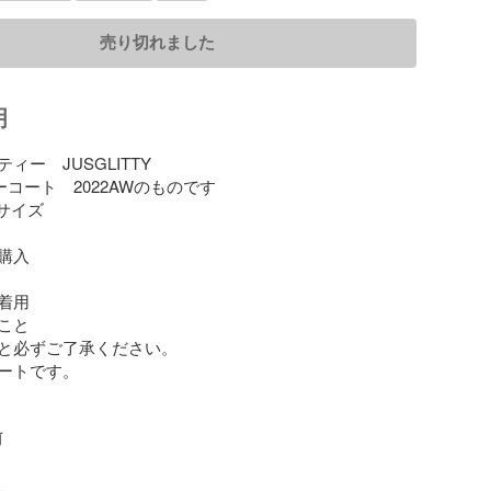
売り切れました
明
ー　JUSGLITTY

コート　2022AWのものです

イズ

入

用

と

と必ずご了承ください。

ートです。

前