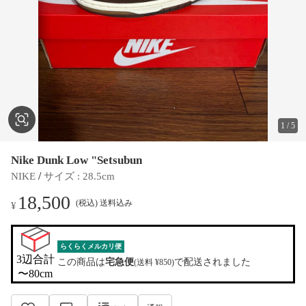
1
/
5
Nike Dunk Low "Setsubun
 / 
NIKE
サイズ
 : 
28.5cm
18,500
(税込) 送料込み
¥
らくらくメルカリ便
3辺合計

この商品は
宅急便
で配送されました
(送料 ¥850)
〜80cm