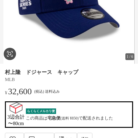
1
/
6
村上隆 ドジャース キャップ
MLB
32,600
(税込) 送料込み
¥
らくらくメルカリ便
3辺合計

この商品は
宅急便
で配送されました
(送料 ¥850)
〜80cm