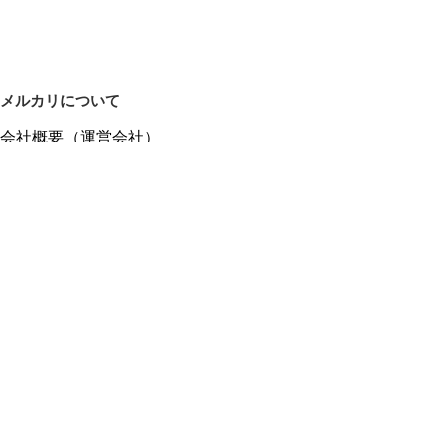
メルカリについて
会社概要（運営会社）
採用情報
プレスリリース
公式ブログ
プレスキット
メルカリUS
メルカリShops
m department（エムデパ）
ヘルプ
ヘルプセンター（ガイド・お問い合わせ）
メルカリShopsでショップを開設する
メルカリShops ショップ管理画面にログイン
メルカリShops出店者向けガイド
お問い合わせ一覧
フリーワードから商品をさがす