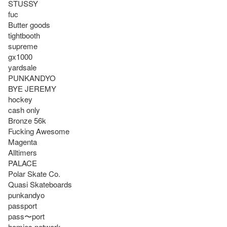
STUSSY

fuc

Butter goods

tightbooth 

supreme

gx1000 

yardsale 

PUNKANDYO

BYE JEREMY

hockey

cash only 

Bronze 56k 

Fucking Awesome 

Magenta 

Alltimers 

PALACE

Polar Skate Co. 

Quasi Skateboards 

punkandyo

passport

pass〜port

homies network
