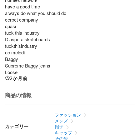
have a good time

always do what you should do

cerpet company

quasi

fuck this industry

Diaspora skateboards

fuckthisindustry

ec melodi

Baggy

Supreme Baggy jeans

Loose
2か月前
商品の情報
ファッション
メンズ
カテゴリー
帽子
キャップ
その他