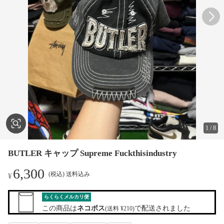
1
/
8
BUTLER キャップ Supreme Fuckthisindustry
6,300
(税込) 送料込み
¥
らくらくメルカリ便
この商品は
ネコポス
で配送されました
(送料 ¥210)