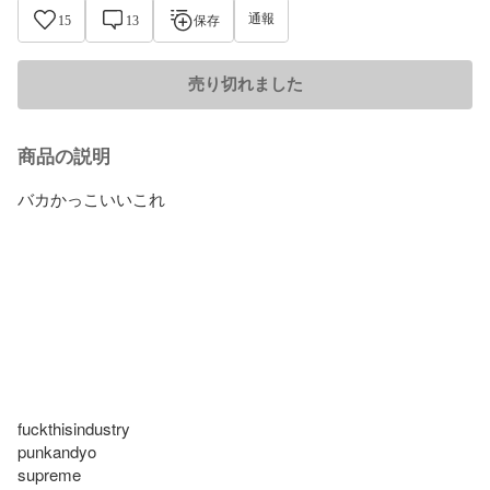
通報
15
13
保存
売り切れました
商品の説明
バカかっこいいこれ

fuckthisindustry

punkandyo

supreme
