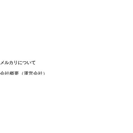
メルカリについて
会社概要（運営会社）
採用情報
プレスリリース
公式ブログ
プレスキット
メルカリUS
メルカリShops
m department（エムデパ）
ヘルプ