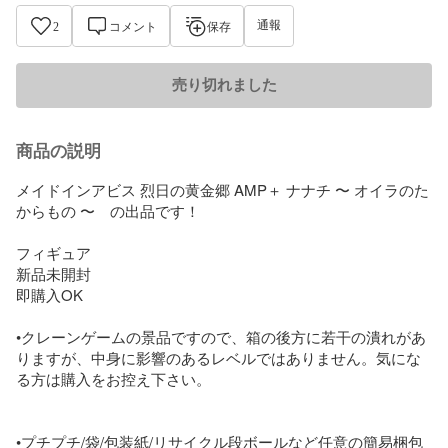
通報
2
コメント
保存
売り切れました
商品の説明
メイドインアビス 烈日の黄金郷 AMP＋ ナナチ 〜 オイラのた
からもの 〜　の出品です！

フィギュア

新品未開封

即購入OK

•クレーンゲームの景品ですので、箱の後方に若干の潰れがあ
りますが、中身に影響のあるレベルではありません。気にな
る方は購入をお控え下さい。

•プチプチ/袋/包装紙/リサイクル段ボールなど任意の簡易梱包