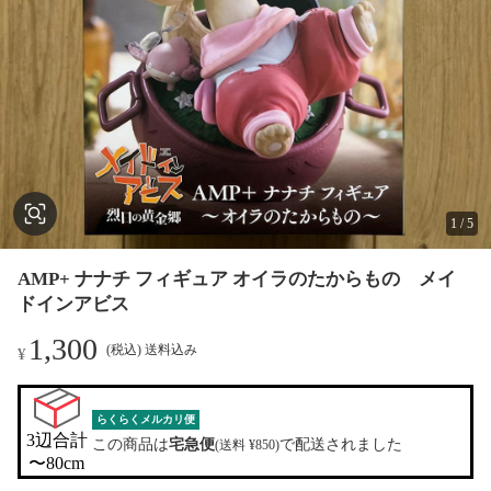
1
/
5
AMP+ ナナチ フィギュア オイラのたからもの メイ
ドインアビス
1,300
(税込) 送料込み
¥
らくらくメルカリ便
3辺合計

この商品は
宅急便
で配送されました
(送料 ¥850)
〜80cm