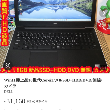
1
/
14
Win11極上品10世代Corei3/メ8/SSD+HDD/DVD/無線/
カメラ
DELL
31,160
(税込) 送料込み
¥