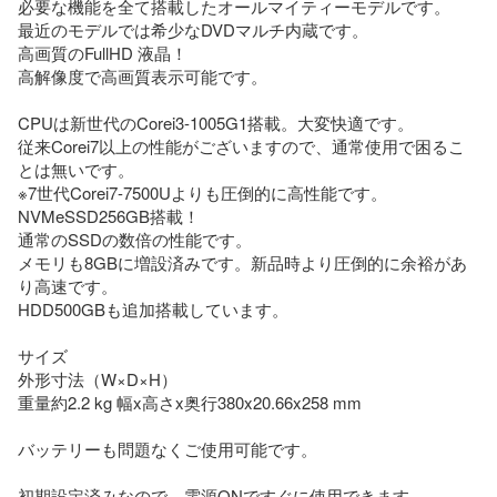
必要な機能を全て搭載したオールマイティーモデルです。

最近のモデルでは希少なDVDマルチ内蔵です。

高画質のFullHD 液晶！

高解像度で高画質表示可能です。

CPUは新世代のCorei3-1005G1搭載。大変快適です。

従来Corei7以上の性能がございますので、通常使用で困るこ
とは無いです。

※7世代Corei7-7500Uよりも圧倒的に高性能です。

NVMeSSD256GB搭載！

通常のSSDの数倍の性能です。

メモリも8GBに増設済みです。新品時より圧倒的に余裕があ
り高速です。

HDD500GBも追加搭載しています。

サイズ

外形寸法（W×D×H）

重量約2.2 kg 幅x高さx奥行380x20.66x258 mm

バッテリーも問題なくご使用可能です。

初期設定済みなので、電源ONですぐに使用できます。
