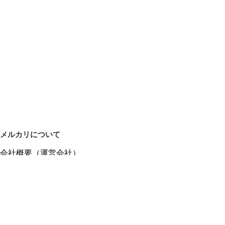
メルカリについて
会社概要（運営会社）
採用情報
プレスリリース
公式ブログ
プレスキット
メルカリUS
メルカリShops