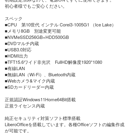
初心者様でもご安心ください。

スペック

■CPU　第10世代 インテル Corei3-1005G1 （Ice Lake）

■メモリ8GB　別途変更可能

■NVMeSSD256GB+HDD500GB　

■DVDマルチ内蔵

■USB3.0対応

■HDMI出力

■TFT15.6ワイド非光沢　FullHD解像度1920*1080

■有線LAN　

■無線LAN（Wi-Fi）、Bluetooth内蔵

■Webカメラ&マイク内蔵

■SDカードリーダー内蔵

正規認証Windows11Home64Bit搭載

正規ライセンス内蔵

純正セキュリティ対策ソフト標準搭載

LiberoOfficeを搭載しています。各種Officeソフトの編集作成
が可能です。
