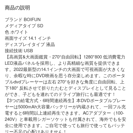
商品の説明
ブランド BOIFUN

メディアタイプ SD

色 ホワイト

画面サイズ 14.1 インチ

ディスプレイタイプ 液晶

接続技術 USB

【高画質&大画面鑑賞・270°自由回転】1280*800 低消費電力
LED液晶パネルを採用し、より高精細な画質を提供できま
す。2022最新型の14.1インチの大画面で可視画面が大きくな
り、余暇な時にDVD映画を思う存分楽しめます。このポータ
ブルdvdプレーヤーは左右 270°を好きな角度に自由回転、上
下180° 反転させて折りたたむとディスプレイとして見ること
ができ、子どもを連れてのドライブ旅行にも最適です！

【3つの給電方式・6時間連続再生】本DVDポータブルプレー
ヤーは5000mAh大容量バッテリーが内蔵されて、一回フル充
電すると6時間以上連続再生できます。ACアダプター（100-
240V）と車載用シガーソケットも付属されて、海外でもを安
全に使用できます。ご自宅で使っても旅行で使ってもバッテ
リー不足の心配はありません！
