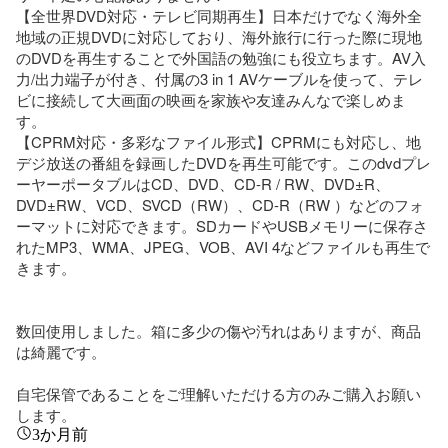
【全世界DVD対応・テレビ同期再生】日本だけでなく海外全
地域の正規DVDに対応しており、海外旅行に行った際に現地
のDVDを再生することで外国語の勉強にも役立ちます。AV入
力/出力端子が付き、付属の3 in 1 AVケーブルを使って、テレ
ビに接続して大画面の映画を家族や友達みんなで楽しめま
す。

【CPRM対応・多彩なファイル形式】CPRMにも対応し、地
デジ放送の番組を録画したDVDを再生可能です。このdvdプレ
ーヤーポータブルはCD、DVD、CD-R / RW、DVD±R、
DVD±RW、VCD、SVCD（RW）、CD-R（RW ）などのフォ
ーマットに対応できます。SDカードやUSBメモリーに保存さ
れたMP3、WMA、JPEG、VOB、AVI 4などファイルも再生で
きます。

数回使用しました。箱に多少の傷や汚れはありますが、商品
は綺麗です。

自宅保管であることをご理解いただける方のみご購入お願い
します。
3か月前