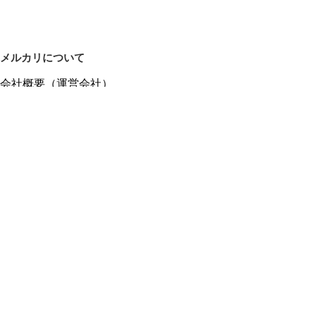
メルカリについて
会社概要（運営会社）
採用情報
プレスリリース
公式ブログ
プレスキット
メルカリUS
メルカリShops
m department（エムデパ）
ヘルプ
ヘルプセンター（ガイド・お問い合わせ）
メルカリShopsでショップを開設する
メルカリShops ショップ管理画面にログイン
メルカリShops出店者向けガイド
お問い合わせ一覧
フリーワードから商品をさがす