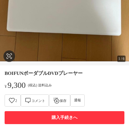
1
/
6
BOIFUNボーダブルDVDプレーヤー
9,300
(税込) 送料込み
¥
通報
2
コメント
保存
購入手続きへ