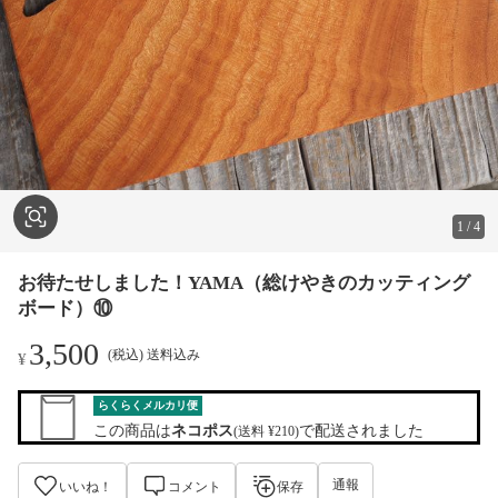
1
/
4
お待たせしました！YAMA（総けやきのカッティング
ボード）⑩
3,500
(税込) 送料込み
¥
らくらくメルカリ便
この商品は
ネコポス
で配送されました
(送料 ¥210)
通報
いいね！
コメント
保存