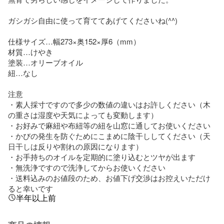
ガシガシ自由に使って育ててあげてくださいね(^^)

仕様サイズ…幅273×奥152×厚6（mm）

材質…けやき

塗装…オリーブオイル

紐…なし

注意

・素人採寸ですので多少の数値の違いはお許しください（木
の重さは湿度や天気によっても変動します）

・お好みで麻紐や布紐等の紐を山窓に通してお使いください

・かびの発生を防ぐためにこまめに陰干ししてください（天
日干しは反りや割れの原因になります）

・お手持ちのオイルを定期的に塗り込むとツヤが出ます

・無洗浄ですので洗浄してからお使いください

・送料込みのお値段のため、お値下げ交渉はお控えいただけ
ると幸いです
半年以上前