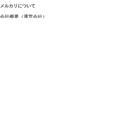
メルカリについて
会社概要（運営会社）
採用情報
プレスリリース
公式ブログ
プレスキット
メルカリUS
メルカリShops
m department（エムデパ）
ヘルプ
ヘルプセンター（ガイド・お問い合わせ）
メルカリShopsでショップを開設する
メルカリShops ショップ管理画面にログイン
メルカリShops出店者向けガイド
お問い合わせ一覧
フリーワードから商品をさがす
プライバシーと利用規約
メルカリ利用規約
メルカリShops利用規約