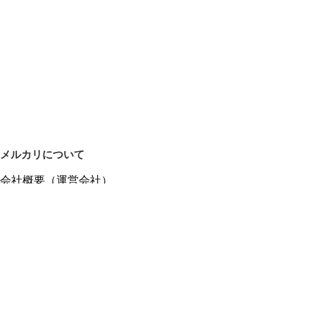
メルカリについて
会社概要（運営会社）
採用情報
プレスリリース
公式ブログ
プレスキット
メルカリUS
メルカリShops
m department（エムデパ）
ヘルプ