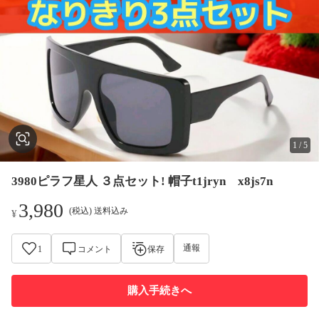
1
/
5
3980ピラフ星人 ３点セット! 帽子t1jryn x8js7n
3,980
(税込) 送料込み
¥
通報
1
コメント
保存
購入手続きへ