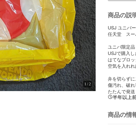
商品の説
USJ ユニバ
任天堂　スー
ユニバ限定品
USJで購入
はてなブロッ
空気を入れれば
弁を切らずに
傷汚れ、破れ
1
/
2
たたんで発送
半年以上
商品の情