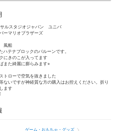
明
ーサルスタジオジャパン　ユニバ

パーマリオブラザーズ

　風船

したハテナブロックのバルーンです。

クにきのこが入ってます

また綺麗に膨らみます⭐︎

ストローで空気を抜きました

等ないですが神経質な方の購入はお控えください。折り
します
前
報
ゲーム・おもちゃ・グッズ