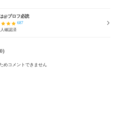
は@プロフ必読
687
本人確認済
0)
ためコメントできません