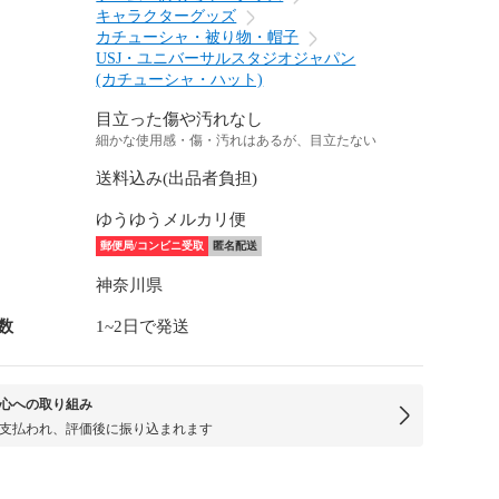
キャラクターグッズ
カチューシャ・被り物・帽子
USJ・ユニバーサルスタジオジャパン
(カチューシャ・ハット)
目立った傷や汚れなし
細かな使用感・傷・汚れはあるが、目立たない
送料込み(出品者負担)
ゆうゆうメルカリ便
郵便局/コンビニ受取
匿名配送
神奈川県
数
1~2日で発送
心への取り組み
支払われ、評価後に振り込まれます