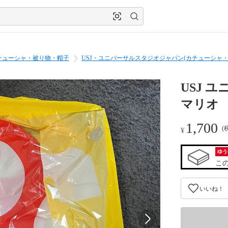
チューシャ・被り物・帽子
USJ・ユニバーサルスタジオジャパン(カチューシャ・
USJ
マリオ
1,700
(
¥
ゆう
こ
いいね！