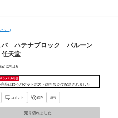
ハット)
 ユニバ ハテナブロック バルーン
 任天堂
税込) 送料込み
ゆうメルカリ便
の商品は
ゆうパケットポスト
で配送されました
(送料 ¥215)
通報
コメント
保存
売り切れました