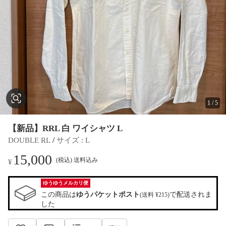
1
/
5
【新品】RRL 白 ワイシャツ L
 / 
DOUBLE RL
サイズ
 : 
L
15,000
(税込) 送料込み
¥
ゆうゆうメルカリ便
この商品は
ゆうパケットポスト
で配送されま
(送料 ¥215)
した