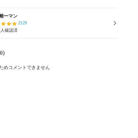
離ーマン
2129
本人確認済
0)
ためコメントできません