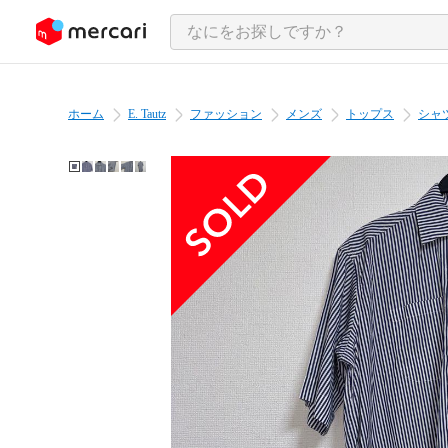
ンツにスキップ
ホーム
E. Tautz
ファッション
メンズ
トップス
シャ