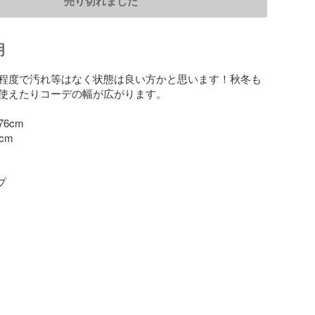
売り切れました
明
程度で汚れ等はなく状態は良い方かと思います！秋冬も
使えたりコーデの幅が広がります。

cm

m


