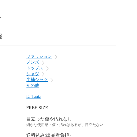
前
報
ファッション
メンズ
トップス
シャツ
半袖シャツ
その他
E. Tautz
FREE SIZE
目立った傷や汚れなし
細かな使用感・傷・汚れはあるが、目立たない
送料込み(出品者負担)