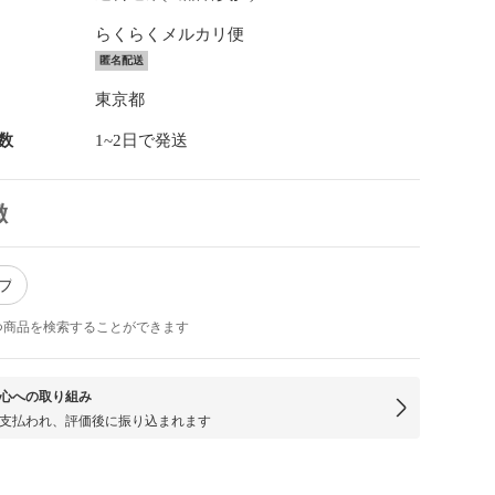
らくらくメルカリ便
匿名配送
東京都
数
1~2日で発送
徴
イプ
つ商品を検索することができます
心への取り組み
支払われ、評価後に振り込まれます