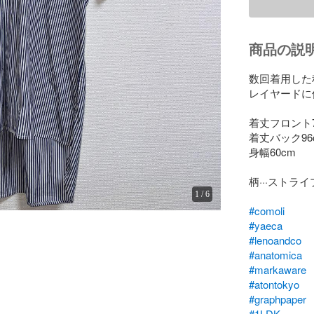
商品の説
数回着用した
レイヤードに
着丈フロント76
着丈バック96c
身幅60cm

柄···ストライプ
1
/
6
#comoli
#yaeca
#lenoandco
#anatomica
#markaware
#atontokyo
#graphpaper
#1LDK