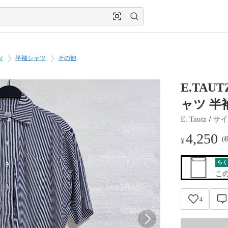
ツ
半袖シャツ
その他
E.TA
ャツ 半
 / 
E. Tautz
サイ
4,250
(
¥
らく
こ
4