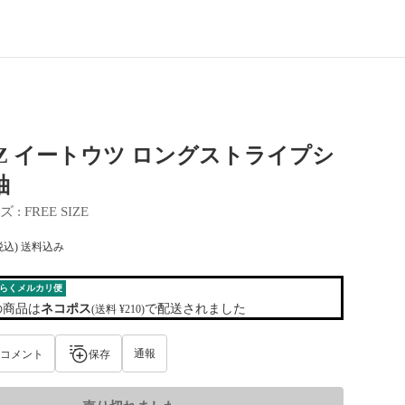
UTZ イートウツ ロングストライプシ
袖
ズ
 : 
FREE SIZE
税込) 送料込み
らくメルカリ便
の商品は
ネコポス
で配送されました
(送料 ¥210)
通報
コメント
保存