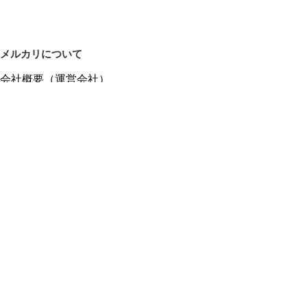
メルカリについて
会社概要（運営会社）
採用情報
プレスリリース
公式ブログ
プレスキット
メルカリUS
メルカリShops
m department（エムデパ）
ヘルプ
ヘルプセンター（ガイド・お問い合わせ）
メルカリShopsでショップを開設する
メルカリShops ショップ管理画面にログイン
メルカリShops出店者向けガイド
お問い合わせ一覧
フリーワードから商品をさがす
プライバシーと利用規約