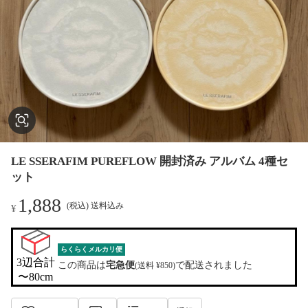
LE SSERAFIM PUREFLOW 開封済み アルバム 4種セ
ット
1,888
(税込) 送料込み
¥
らくらくメルカリ便
3辺合計

この商品は
宅急便
で配送されました
(送料 ¥850)
〜80cm