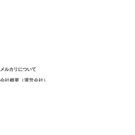
メルカリについて
会社概要（運営会社）
採用情報
プレスリリース
公式ブログ
プレスキット
メルカリUS
メルカリShops
m department（エムデパ）
ヘルプ