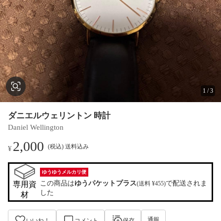
1
/
3
ダニエルウェリントン 時計
Daniel Wellington
2,000
(税込) 送料込み
¥
ゆうゆうメルカリ便
この商品は
ゆうパケットプラス
で配送されま
専用資
(送料 ¥455)
した
材
通報
いいね！
コメント
保存