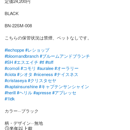
定価24,200円

BLACK

BN-22SM-008

こちらの保管状況は禁煙、ペットなしです。

#lechoppe
#レショップ
#bloomandbranch
#ブルームアンドブランチ
#SH
#エスエイチ
#tf
#toff
#comoli
#コモリ
#auralee
#オーラリー
#ciota
#シオタ
#niceness
#ナイスネス
#cristaseya
#クリスタセヤ
#kaptainsunshine
#キャプテンサンシャイン
#herill
#ヘリル
#apresse
#アプレッセ
#1ldk
カラー···ブラック

柄・デザイン···無地
半年以上前