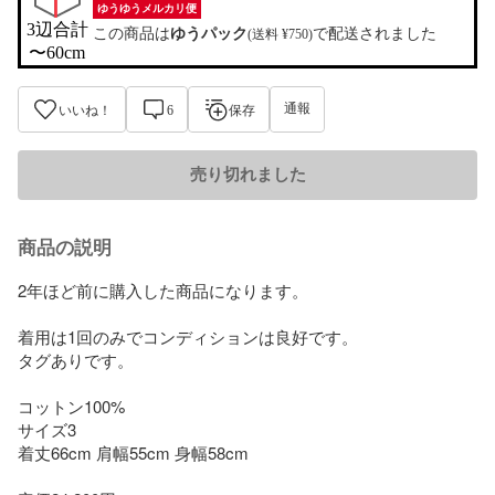
ゆうゆうメルカリ便
3辺合計

この商品は
ゆうパック
で配送されました
(送料 ¥750)
〜60cm
通報
いいね！
6
保存
売り切れました
商品の説明
2年ほど前に購入した商品になります。

着用は1回のみでコンディションは良好です。

タグありです。

コットン100%

サイズ3

着丈66cm 肩幅55cm 身幅58cm
