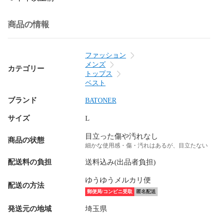
商品の情報
ファッション
メンズ
カテゴリー
トップス
ベスト
ブランド
BATONER
サイズ
L
目立った傷や汚れなし
商品の状態
細かな使用感・傷・汚れはあるが、目立たない
配送料の負担
送料込み(出品者負担)
ゆうゆうメルカリ便
配送の方法
郵便局/コンビニ受取
匿名配送
発送元の地域
埼玉県