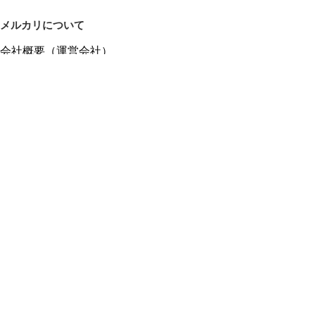
メルカリについて
会社概要（運営会社）
採用情報
プレスリリース
公式ブログ
プレスキット
メルカリUS
メルカリShops
m department（エムデパ）
ヘルプ
ヘルプセンター（ガイド・お問い合わせ）
メルカリShopsでショップを開設する
メルカリShops ショップ管理画面にログイン
メルカリShops出店者向けガイド
お問い合わせ一覧
フリーワードから商品をさがす
プライバシーと利用規約
メルカリ利用規約