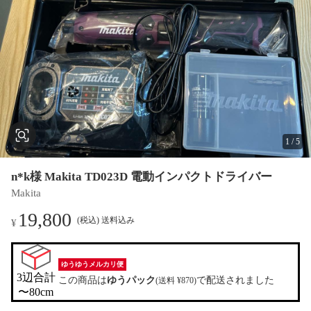
1
/
5
n*k様 Makita TD023D 電動インパクトドライバー
Makita
19,800
(税込) 送料込み
¥
ゆうゆうメルカリ便
3辺合計

この商品は
ゆうパック
で配送されました
(送料 ¥870)
〜80cm