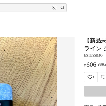
【新品未
ライン 
ESTESSiMO
606
(税込
¥
1