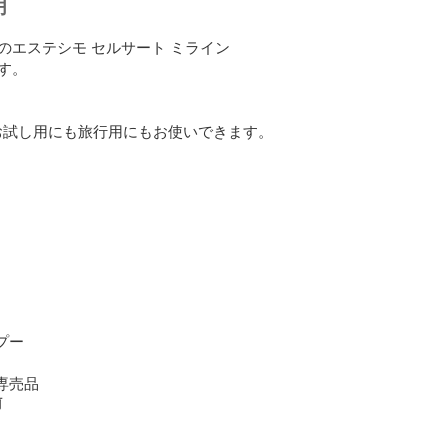
明
のエステシモ セルサート ミライン

。

でお試し用にも旅行用にもお使いできます。

プー

室専売品
前