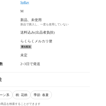
SpRay
M
新品、未使用
新品で購入し、一度も使用していない
送料込み(出品者負担)
らくらくメルカリ便
匿名配送
未定
数
2~3日で発送
徴
リーン系
柄: 花柄
季節: 春夏
つ商品を検索することができます