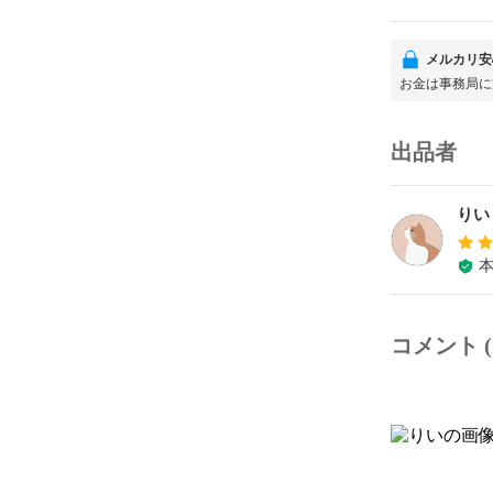
メルカリ安
お金は事務局に
出品者
りい
コメント (