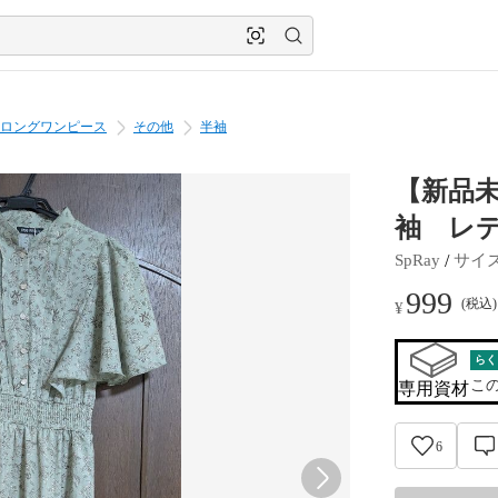
ロングワンピース
その他
半袖
【新品
袖 レ
 / 
SpRay
サイ
999
(税込
¥
らく
こ
専用資材
6