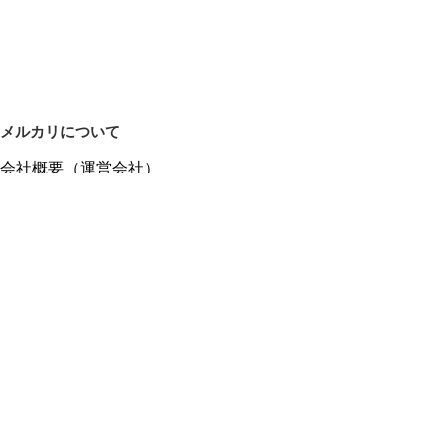
メルカリについて
会社概要（運営会社）
採用情報
プレスリリース
公式ブログ
プレスキット
メルカリUS
メルカリShops
m department（エムデパ）
ヘルプ
ヘルプセンター（ガイド・お問い合わせ）
メルカリShopsでショップを開設する
メルカリShops ショップ管理画面にログイン
メルカリShops出店者向けガイド