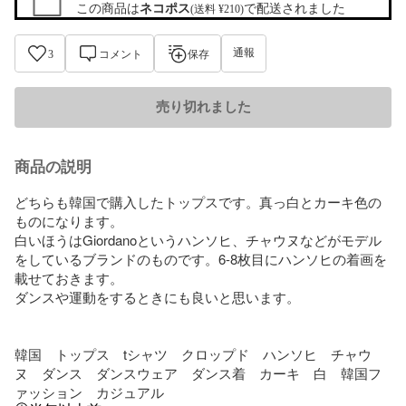
この商品は
ネコポス
で配送されました
(送料 ¥210)
通報
3
コメント
保存
売り切れました
商品の説明
どちらも韓国で購入したトップスです。真っ白とカーキ色の
ものになります。

白いほうはGiordanoというハンソヒ、チャウヌなどがモデル
をしているブランドのものです。6-8枚目にハンソヒの着画を
載せておきます。

ダンスや運動をするときにも良いと思います。

韓国　トップス　tシャツ　クロップド　ハンソヒ　チャウ
ヌ　ダンス　ダンスウェア　ダンス着　カーキ　白　韓国フ
ァッション　カジュアル