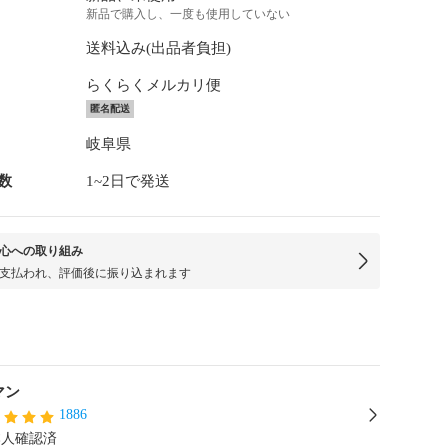
新品で購入し、一度も使用していない
送料込み(出品者負担)
らくらくメルカリ便
匿名配送
岐阜県
数
1~2日で発送
心への取り組み
支払われ、評価後に振り込まれます
マン
1886
本人確認済