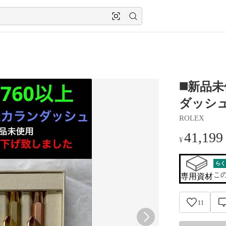
◼️新品
ダッシュ
ROLEX
41,199
¥
らく
こ
専用資材
11