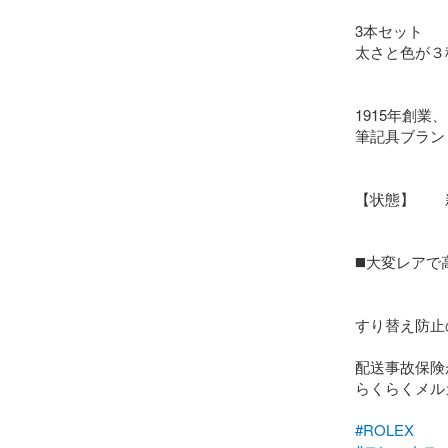
3本セット

太さと色が３
1915年創
筆記具ブラン
【状態】　　
◼️大変レアで
すり替え防止
配送事故保険
らくらくメル
#ROLEX