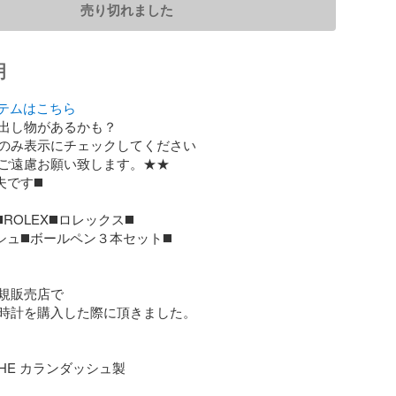
売り切れました
明
イテムはこちら
出し物があるかも？

のみ表示にチェックしてください

ご遠慮お願い致します。★★

です◼️

ROLEX◼️ロレックス◼️

シュ◼️ボールペン３本セット◼️

規販売店で

時計を購入した際に頂きました。

ACHE カランダッシュ製
