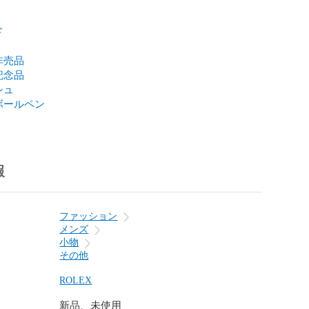
ド
非売品
記念品
シュ
ボールペン
報
ファッション
メンズ
小物
その他
ROLEX
新品、未使用