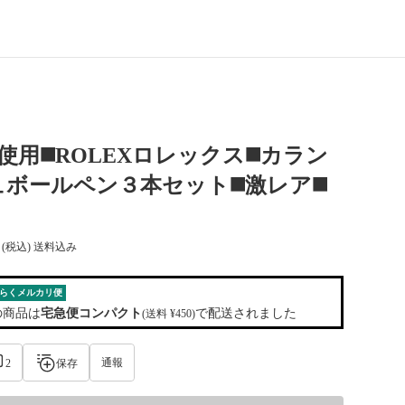
未使用◼️ROLEXロレックス◼️カラン
ボールペン３本セット◼️激レア◼️
(税込) 送料込み
らくメルカリ便
の商品は
宅急便コンパクト
で配送されました
(送料 ¥450)
通報
2
保存