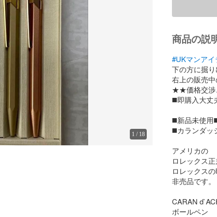
商品の説
#UKマンア
下の方に掘り
右上の販売中
★★価格交渉
◼️即購入大丈夫
◼️新品未使用◼️
◼️カランダッ
1
/
18
アメリカの

ロレックス正
ロレックスの
非売品です。

CARAN d`
ボールペン　
