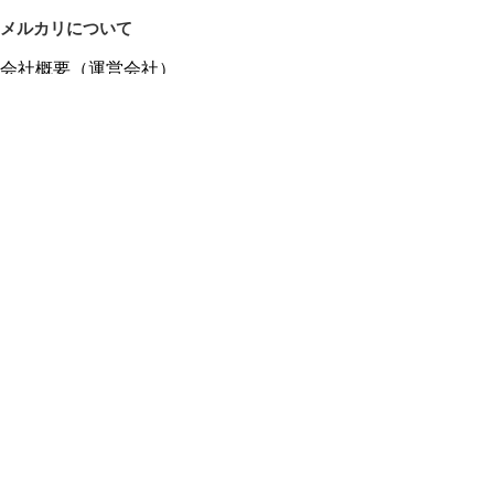
メルカリについて
会社概要（運営会社）
採用情報
プレスリリース
公式ブログ
プレスキット
メルカリUS
メルカリShops
m department（エムデパ）
ヘルプ
ヘルプセンター（ガイド・お問い合わせ）
メルカリShopsでショップを開設する
メルカリShops ショップ管理画面にログイン
メルカリShops出店者向けガイド
お問い合わせ一覧
フリーワードから商品をさがす
プライバシーと利用規約
メルカリ利用規約