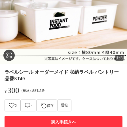
1
/
3
ラベルシール オーダーメイド 収納ラベル パントリー
品番ST49
300
(税込) 送料込み
¥
通報
2
4
保存
購入手続きへ