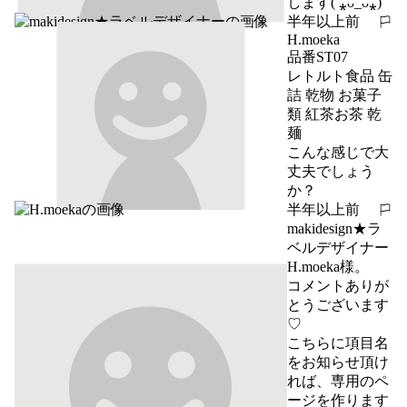
します( ⁎ᴗ_ᴗ⁎)
半年以上前
報告する
H.moeka
品番ST07 

レトルト食品 缶
詰 乾物 お菓子
類 紅茶お茶 乾
麺

こんな感じで大
丈夫でしょう
か？
半年以上前
報告する
makidesign★ラ
ベルデザイナー
H.moeka様。

コメントありが
とうございます
♡

こちらに項目名
をお知らせ頂け
れば、専用のペ
ージを作ります