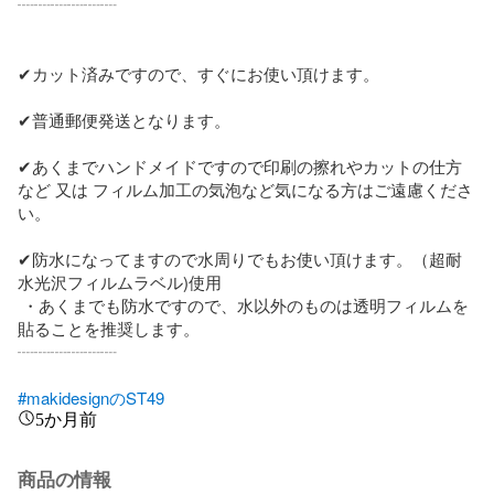
┈┈┈┈┈┈

✔カット済みですので、すぐにお使い頂けます。

✔普通郵便発送となります。

✔あくまでハンドメイドですので印刷の擦れやカットの仕方
など 又は フィルム加工の気泡など気になる方はご遠慮くださ
い。

✔防水になってますので水周りでもお使い頂けます。（超耐
水光沢フィルムラベル)使用

 ・あくまでも防水ですので、水以外のものは透明フィルムを
貼ることを推奨します。

┈┈┈┈┈┈

#makidesignのST49
5か月前
商品の情報