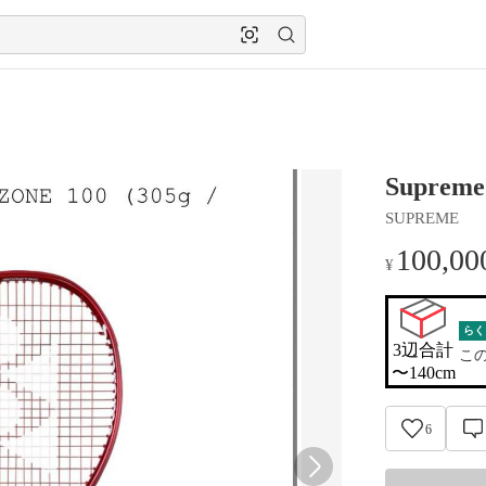
Supreme
SUPREME
100,00
¥
らく
3辺合計

こ
〜140cm
6