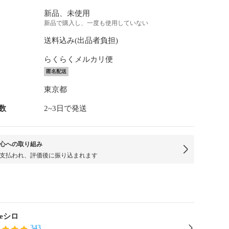
新品、未使用
新品で購入し、一度も使用していない
送料込み(出品者負担)
らくらくメルカリ便
匿名配送
東京都
数
2~3日で発送
心への取り組み
支払われ、評価後に振り込まれます
teシロ
343