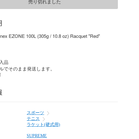
売り切れました
明
ex EZONE 100L (305g / 10.8 oz) Racquet "Red"

品

ルでそのまま発送します。
前
報
スポーツ
テニス
ラケット(硬式用)
SUPREME