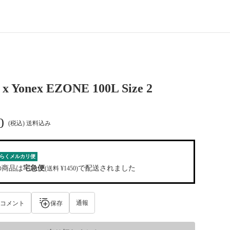
 x Yonex EZONE 100L Size 2
0
(税込) 送料込み
らくメルカリ便
の商品は
宅急便
で配送されました
(送料 ¥1450)
通報
コメント
保存