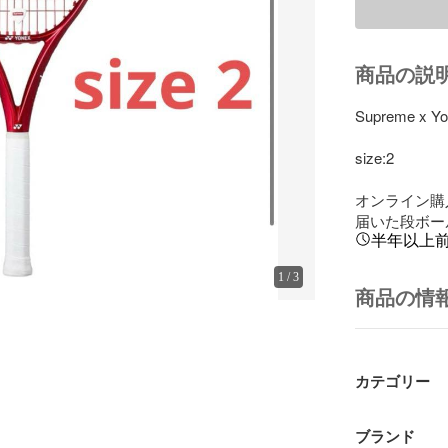
商品の説
Supreme x Yon
size:2

オンライン購入
届いた段ボー
半年以上
1
/
3
商品の情
カテゴリー
ブランド