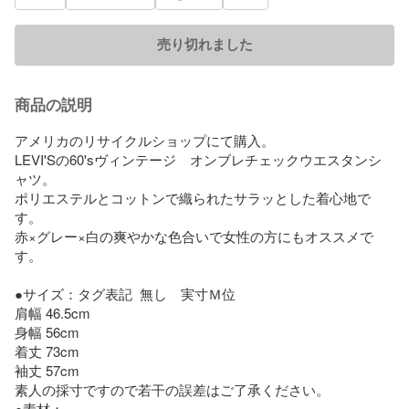
売り切れました
商品の説明
アメリカのリサイクルショップにて購入。

LEVI'Sの60'sヴィンテージ　オンブレチェックウエスタンシ
ャツ。

ポリエステルとコットンで織られたサラッとした着心地で
す。

赤×グレー×白の爽やかな色合いで女性の方にもオススメで
す。

●サイズ：タグ表記  無し　実寸Ｍ位

肩幅 46.5cm

身幅 56cm

着丈 73cm

袖丈 57cm

素人の採寸ですので若干の誤差はご了承ください。

●素材：
