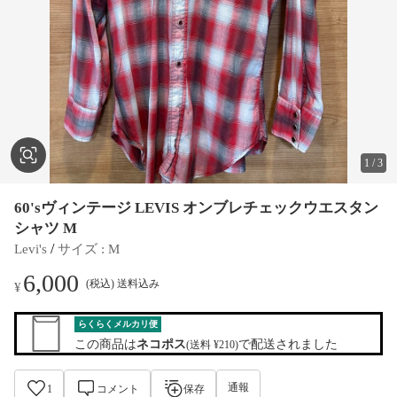
1
/
3
60'sヴィンテージ LEVIS オンブレチェックウエスタン
シャツ M
 / 
Levi's
サイズ
 : 
M
6,000
(税込) 送料込み
¥
らくらくメルカリ便
この商品は
ネコポス
で配送されました
(送料 ¥210)
通報
1
コメント
保存