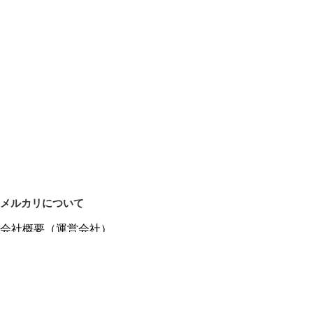
メルカリについて
会社概要（運営会社）
採用情報
プレスリリース
公式ブログ
プレスキット
メルカリUS