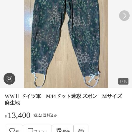
1
/
10
WWⅡ ドイツ軍 M44ドット迷彩 ズボン Mサイズ
麻生地
13,400
(税込) 送料込み
¥
通報
40
コメント
保存