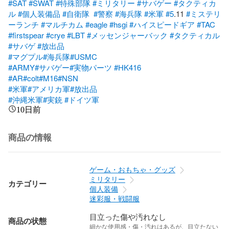
#SAT
#SWAT
#特殊部隊
#ミリタリー
#サバゲー
#タクティカ
ル
#個人装備品
#自衛隊
#警察
#海兵隊
#米軍
#5
.11 
#ミステリ
ーランチ
#マルチカム
#eagle
#hsgi
#ハイスピードギア
#TAC
#firstspear
#crye
#LBT
#メッセンジャーバック
#タクティカル
#サバゲ
#放出品
#マグプル
#海兵隊
#USMC
#ARMY
#サバゲー
#実物パーツ
#HK416
#AR
#colt
#M16
#NSN
#米軍
#アメリカ軍
#放出品
#沖縄米軍
#実銃
#ドイツ軍
10日前
商品の情報
ゲーム・おもちゃ・グッズ
ミリタリー
カテゴリー
個人装備
迷彩服・戦闘服
目立った傷や汚れなし
商品の状態
細かな使用感・傷・汚れはあるが、目立たない