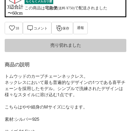
らくらくメルカリ便
3辺合計

この商品は
宅急便
で配送されました
(送料 ¥750)
〜60cm
通報
18
コメント
保存
売り切れました
商品の説明
トムウッドのカーブチェーンネックレス。

ネックレスにおいて最も普遍的なデザインの1つである喜平チ
ェーンを採用したモデル。シンプルで洗練されたデザインは
様々なスタイルに溶け込む1点です。

こちらはやや細身のMサイズになります。

素材:シルバー925
