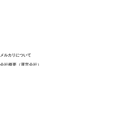
メルカリについて
会社概要（運営会社）
採用情報
プレスリリース
公式ブログ
プレスキット
メルカリUS
メルカリShops
m department（エムデパ）
ヘルプ