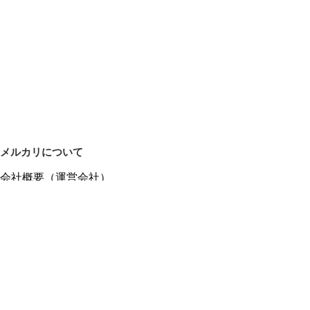
メルカリについて
会社概要（運営会社）
採用情報
プレスリリース
公式ブログ
プレスキット
メルカリUS
メルカリShops
m department（エムデパ）
ヘルプ