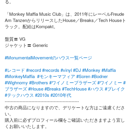
る。

「Monkey Maffia Music Club」は、2011年にレーベルFreude 
Am TanzenからリリースしたHouse／Breaks／Tech Houseト
ラック。配給はKompakt。

盤質〓 VG

ジャケット〓 Generic

#MonumentalMovementのハウス一覧ページ
#レコード
#record
#records
#vinyl
#DJ
#Monkey
#Maffia
#MonkeyMaffia
#モンキーマフィア
#Soren
#Bodner
#Wighnomy
#Brothers
#ワイノミーブラザーズ
#ワイノミー
#
ブラザーズ
#House
#Breaks
#TechHouse
#ハウス
#ブレイク
#テックハウス
#2010s
#2010年代
--------------------------------------------------

中古の商品になりますので、デリケートな方はご遠慮くださ
い。

購入前に必ずプロフィール欄をご確認いただきますよう宜し
くお願いいたします。
