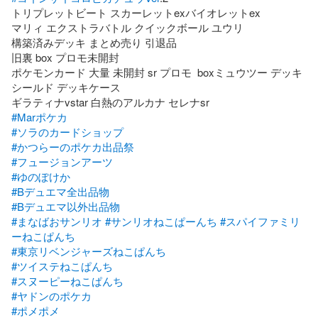
トリプレットビート スカーレットexバイオレットex

マリィ エクストラバトル クイックボール ユウリ

構築済みデッキ まとめ売り 引退品

旧裏 box プロモ未開封

ポケモンカード 大量 未開封 sr プロモ  boxミュウツー デッキ
シールド デッキケース

#Marポケカ
#ソラのカードショップ
#かつらーのポケカ出品祭
#フュージョンアーツ
#ゆのぽけか
#Bデュエマ全出品物
#Bデュエマ以外出品物
#まなばおサンリオ
#サンリオねこぱーんち
#スパイファミリ
ーねこぱんち
#東京リベンジャーズねこぱんち
#ツイステねこぱんち
#スヌーピーねこぱんち
#ヤドンのポケカ
#ポメポメ