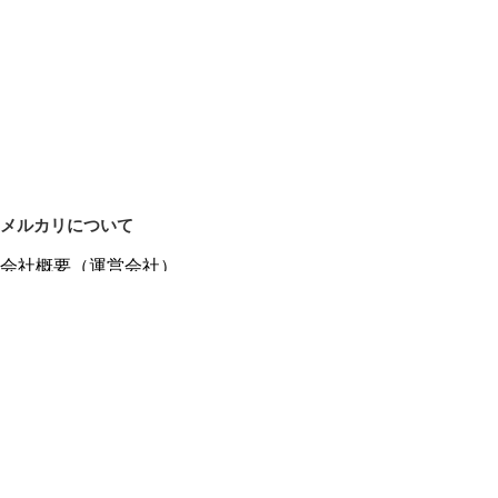
メルカリについて
会社概要（運営会社）
採用情報
プレスリリース
公式ブログ
プレスキット
メルカリUS
メルカリShops
m department（エムデパ）
ヘルプ
ヘルプセンター（ガイド・お問い合わせ）