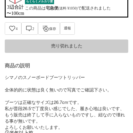
らくらくメルカリ便
3辺合計

この商品は
宅急便
で配送されました
(送料 ¥1050)
〜100cm
通報
4
2
保存
売り切れました
商品の説明
シマノのスノーボードブーツトリッパー

全体的的に状態は良く無いので写真でご確認下さい。

ブーツは正確なサイズは26.7cmです。

私が普段26.5で丁度良い感じでした、履き心地は良いです、
もう販売は終了して手に入らないものですし、紐なので壊れ
る事が無いです。

よろしくお願いいたします。
半年以上前