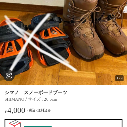
1
/
9
シマノ スノーボードブーツ
 / 
SHIMANO
サイズ
 : 
26.5cm
4,000
(税込) 送料込み
¥