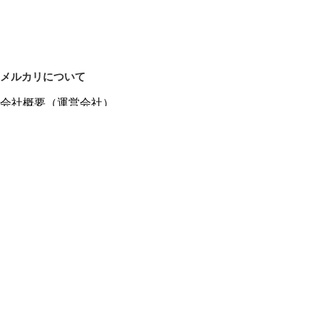
メルカリについて
会社概要（運営会社）
採用情報
プレスリリース
公式ブログ
プレスキット
メルカリUS
メルカリShops
m department（エムデパ）
ヘルプ
ヘルプセンター（ガイド・お問い合わせ）
メルカリShopsでショップを開設する
メルカリShops ショップ管理画面にログイン
メルカリShops出店者向けガイド
お問い合わせ一覧