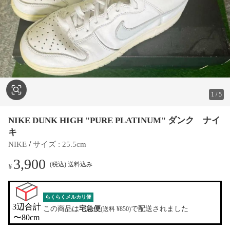
1
/
5
NIKE DUNK HIGH "PURE PLATINUM" ダンク ナイ
キ
 / 
NIKE
サイズ
 : 
25.5cm
3,900
(税込) 送料込み
¥
らくらくメルカリ便
3辺合計

この商品は
宅急便
で配送されました
(送料 ¥850)
〜80cm