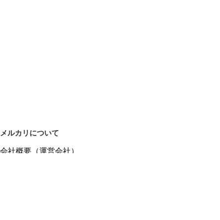
メルカリについて
会社概要（運営会社）
採用情報
プレスリリース
公式ブログ
プレスキット
メルカリUS
メルカリShops