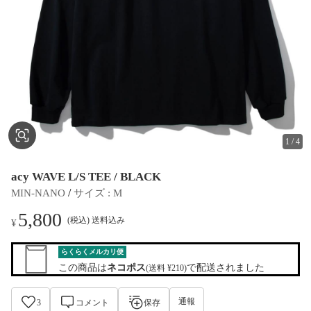
1
/
4
acy WAVE L/S TEE / BLACK
 / 
MIN-NANO
サイズ
 : 
M
5,800
(税込) 送料込み
¥
らくらくメルカリ便
この商品は
ネコポス
で配送されました
(送料 ¥210)
通報
3
コメント
保存