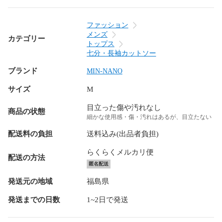
ファッション
メンズ
カテゴリー
トップス
七分・長袖カットソー
ブランド
MIN-NANO
サイズ
M
目立った傷や汚れなし
商品の状態
細かな使用感・傷・汚れはあるが、目立たない
配送料の負担
送料込み(出品者負担)
らくらくメルカリ便
配送の方法
匿名配送
発送元の地域
福島県
発送までの日数
1~2日で発送