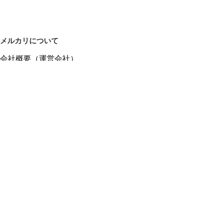
メルカリについて
会社概要（運営会社）
採用情報
プレスリリース
公式ブログ
プレスキット
メルカリUS
メルカリShops
m department（エムデパ）
ヘルプ
ヘルプセンター（ガイド・お問い合わせ）
メルカリShopsでショップを開設する
メルカリShops ショップ管理画面にログイン
メルカリShops出店者向けガイド
お問い合わせ一覧
フリーワードから商品をさがす