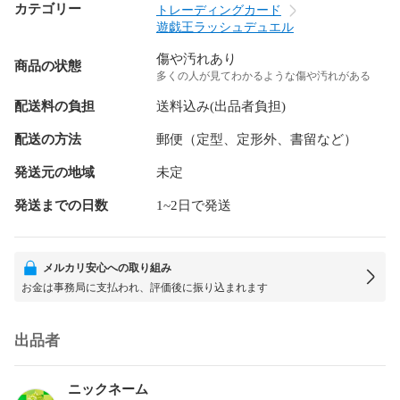
カテゴリー
トレーディングカード
遊戯王ラッシュデュエル
傷や汚れあり
商品の状態
多くの人が見てわかるような傷や汚れがある
配送料の負担
送料込み(出品者負担)
配送の方法
郵便（定型、定形外、書留など）
発送元の地域
未定
発送までの日数
1~2日で発送
メルカリ安心への取り組み
お金は事務局に支払われ、評価後に振り込まれます
出品者
ニックネーム