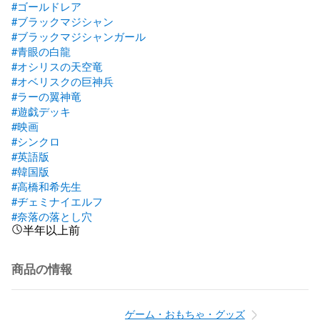
#ゴールドレア
#ブラックマジシャン
#ブラックマジシャンガール
#青眼の白龍
#オシリスの天空竜
#オベリスクの巨神兵
#ラーの翼神竜
#遊戯デッキ
#映画
#シンクロ
#英語版
#韓国版
#高橋和希先生
#ヂェミナイエルフ
#奈落の落とし穴
半年以上前
商品の情報
ゲーム・おもちゃ・グッズ