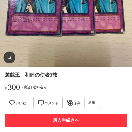
遊戯王 和睦の使者3枚
300
(税込) 送料込み
¥
通報
いいね！
コメント
保存
購入手続きへ