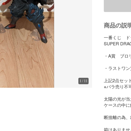
商品の説
一番くじ　ド
SUPER DRA
・A賞　ブロ
・ラストワン
上記2点セッ
1
/
11
※バラ売り不可
太陽の光が当
ケースの中に
断捨離の為、
箱はありません