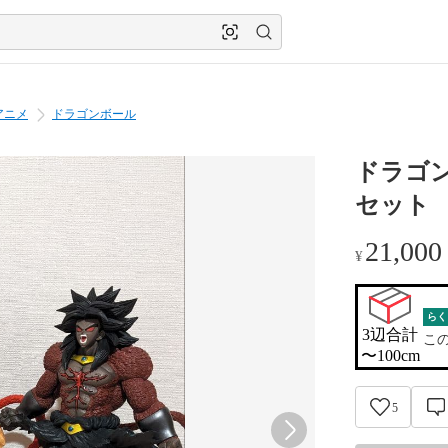
アニメ
ドラゴンボール
ドラゴン
セット
21,000
¥
らく
3辺合計

こ
〜100cm
5