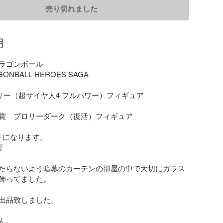
売り切れました
明
ラゴンボール　

GONBALL HEROES SAGA

リー（超サイヤ人4 フルパワー）フィギュア

賞　ブロリーダーク（復活）フィギュア

トになります。



たらないよう暗幕のカーテンの部屋の中で大切にガラス
飾ってました。

出品致しました。

。
