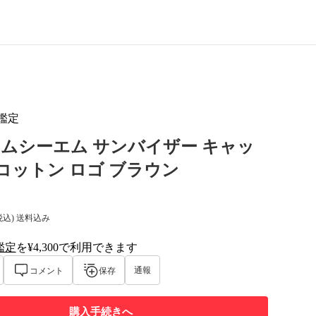
鑑定
エムシーエム サンバイザー キャッ
 コットン ロゴ ブラウン
税込) 送料込み
鑑定
を¥4,300で利用できます
al-tag
通報
コメント
保存
購入手続きへ