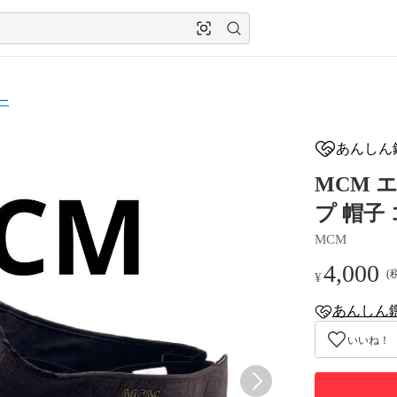
ー
あんしん
MCM 
プ 帽子
MCM
4,000
(
¥
あんしん
anshin-apprais
いいね！