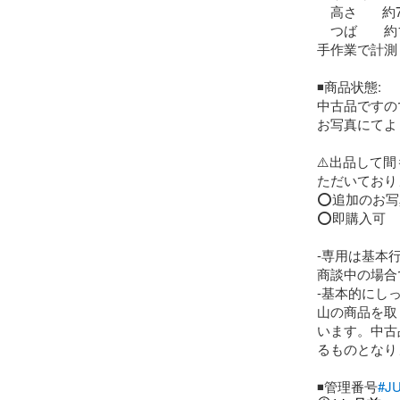
　高さ       約
　つば　　約10
手作業で計測
◾️商品状態:

中古品ですの
お写真にてよ
⚠️出品して
ただいておりま
⭕️追加のお写
⭕️即購入可

-専用は基本
商談中の場合
-基本的にし
山の商品を取
います。中古
るものとなり
◾️管理番号
#J