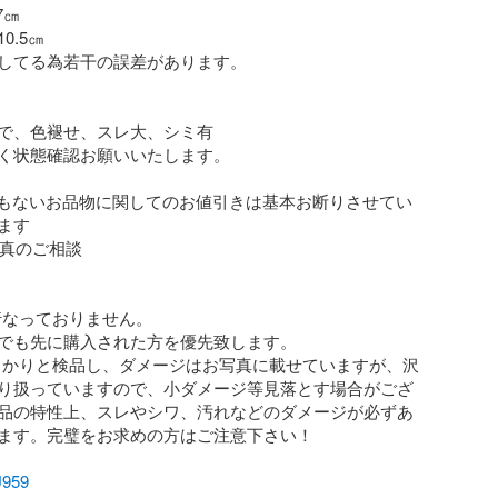
7㎝

.5㎝

してる為若干の誤差があります。

で、色褪せ、スレ大、シミ有

く状態確認お願いいたします。

間もないお品物に関してのお値引きは基本お断りさせてい
す

真のご相談

行なっておりません。

でも先に購入された方を優先致します。

っかりと検品し、ダメージはお写真に載せていますが、沢
り扱っていますので、小ダメージ等見落とす場合がござ
品の特性上、スレやシワ、汚れなどのダメージが必ずあ
ます。完璧をお求めの方はご注意下さい！

U959