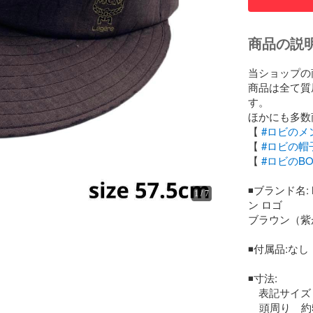
商品の説
当ショップの
商品は全て質
す。

ほかにも多数
【 
#ロビのメ
【 
#ロビの帽
【 
#ロビのBO
◾️ブランド名
1
/
7
ン ロゴ 

ブラウン（紫
◾️付属品:なし

◾️寸法:

　表記サイズ　5
    頭周り　約59㎝
