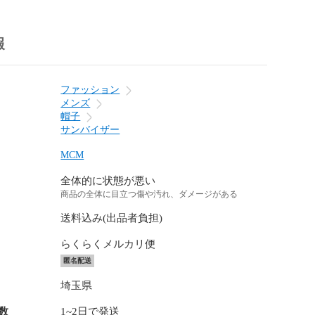
報
ファッション
メンズ
帽子
サンバイザー
MCM
全体的に状態が悪い
商品の全体に目立つ傷や汚れ、ダメージがある
送料込み(出品者負担)
らくらくメルカリ便
匿名配送
埼玉県
数
1~2日で発送