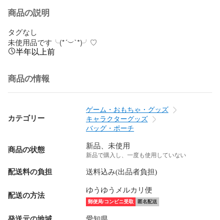
商品の説明
タグなし

未使用品です╰(*´︶`*)╯♡
半年以上前
商品の情報
ゲーム・おもちゃ・グッズ
カテゴリー
キャラクターグッズ
バッグ・ポーチ
新品、未使用
商品の状態
新品で購入し、一度も使用していない
配送料の負担
送料込み(出品者負担)
ゆうゆうメルカリ便
配送の方法
郵便局/コンビニ受取
匿名配送
発送元の地域
愛知県