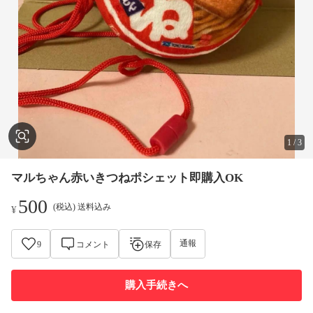
1
/
3
マルちゃん赤いきつねポシェット即購入OK
500
(税込) 送料込み
¥
通報
9
コメント
保存
購入手続きへ