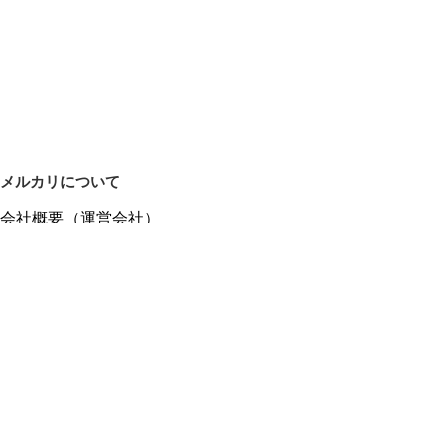
メルカリについて
会社概要（運営会社）
採用情報
プレスリリース
公式ブログ
プレスキット
メルカリUS
メルカリShops
m department（エムデパ）
ヘルプ
ヘルプセンター（ガイド・お問い合わせ）
メルカリShopsでショップを開設する