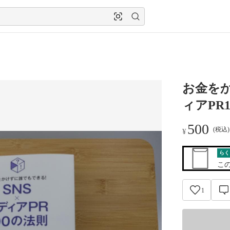
お金をか
ィアPR
500
(税込
¥
らく
こ
1