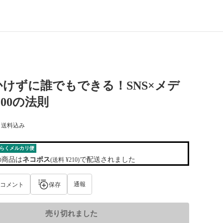
けずに誰でもできる！SNS×メデ
100の法則
) 送料込み
らくメルカリ便
の商品は
ネコポス
で配送されました
(送料 ¥210)
通報
コメント
保存
売り切れました