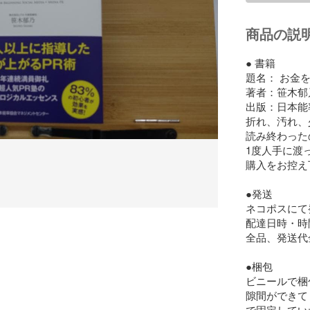
商品の説
● 書籍 

題名： お金を
著者：笹木郁乃
出版：日本能
折れ、汚れ、
読み終わった
1度人手に渡
購入をお控え
●発送

ネコポスにて
配達日時・時
全品、発送代
●梱包

ビニールで梱
隙間ができて
で固定してい