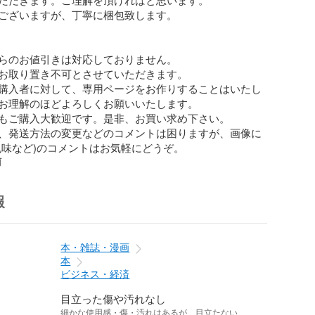
ございますが、丁寧に梱包致します。

らのお値引きは対応しておりません。

お取り置き不可とさせていただきます。

購入者に対して、専用ページをお作りすることはいたし
お理解のほどよろしくお願いいたします。

もご購入大歓迎です。是非、お買い求め下さい。

、発送方法の変更などのコメントは困りますが、画像に
色味など)のコメントはお気軽にどうぞ。
前
報
本・雑誌・漫画
本
ビジネス・経済
目立った傷や汚れなし
細かな使用感・傷・汚れはあるが、目立たない