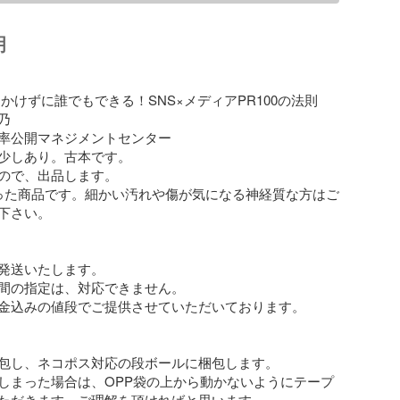
明
かけずに誰でもできる！SNS×メディアPR100の法則 



率公開マネジメントセンター

少しあり。古本です。

ので、出品します。

った商品です。細かい汚れや傷が気になる神経質な方はご
下さい。

発送いたします。

間の指定は、対応できません。

金込みの値段でご提供させていただいております。

包し、ネコポス対応の段ボールに梱包します。

しまった場合は、OPP袋の上から動かないようにテープ
ただきます。ご理解を頂ければと思います。
