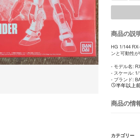
商品の説
HG 1/144
ンと可動性が
- モデル名: RX
- スケール: 1/1
- ブランド: B
半年以上
商品の情
カテゴリー