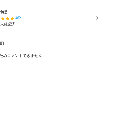
ゆぼ
462
本人確認済
0)
ためコメントできません