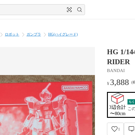
ロボット
ガンプラ
HG(ハイグレード)
HG 1/
RIDER
BANDAI
3,888
(
¥
らく
3辺合計

こ
〜80cm
1