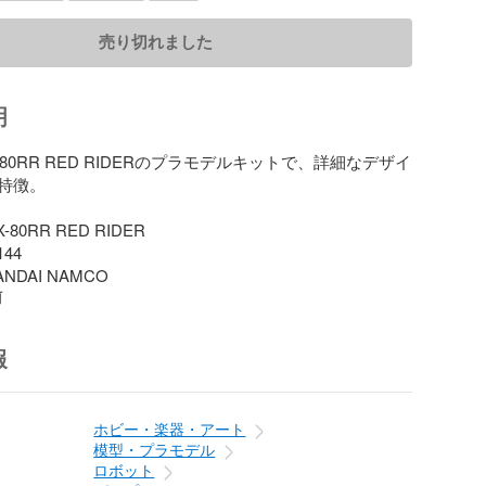
売り切れました
明
 RX-80RR RED RIDERのプラモデルキットで、詳細なデザイ
特徴。

-80RR RED RIDER

44

ANDAI NAMCO
前
報
ホビー・楽器・アート
模型・プラモデル
ロボット