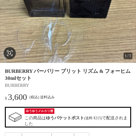
1
/
5
BURBERRY バーバリー ブリット リズム & フォーヒム
30mlセット
BURBERRY
3,600
(税込) 送料込み
¥
ゆうゆうメルカリ便
この商品は
ゆうパケットポスト
で配送されま
(送料 ¥215)
した