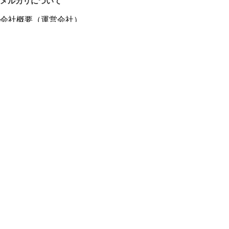
メルカリについて
会社概要（運営会社）
採用情報
プレスリリース
公式ブログ
プレスキット
メルカリUS
メルカリShops
m department（エムデパ）
ヘルプ
ヘルプセンター（ガイド・お問い合わせ）
メルカリShopsでショップを開設する
メルカリShops ショップ管理画面にログイン
メルカリShops出店者向けガイド
お問い合わせ一覧
フリーワードから商品をさがす
プライバシーと利用規約
メルカリ利用規約
メルカリShops利用規約