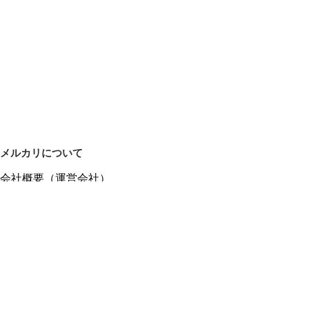
メルカリについて
会社概要（運営会社）
採用情報
プレスリリース
公式ブログ
プレスキット
メルカリUS
メルカリShops
m department（エムデパ）
ヘルプ