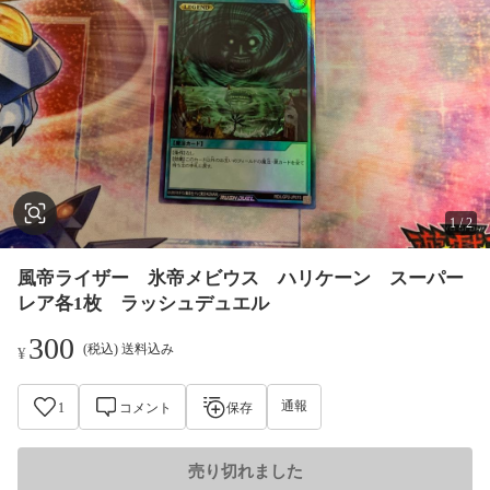
1
/
2
風帝ライザー 氷帝メビウス ハリケーン スーパー
レア各1枚 ラッシュデュエル
300
(税込) 送料込み
¥
通報
1
コメント
保存
売り切れました