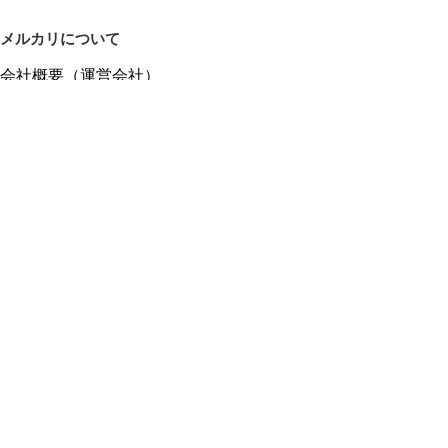
メルカリについて
会社概要（運営会社）
採用情報
プレスリリース
公式ブログ
プレスキット
メルカリUS
メルカリShops
m department（エムデパ）
ヘルプ
ヘルプセンター（ガイド・お問い合わせ）
メルカリShopsでショップを開設する
メルカリShops ショップ管理画面にログイン
メルカリShops出店者向けガイド
お問い合わせ一覧
フリーワードから商品をさがす
プライバシーと利用規約
メルカリ利用規約