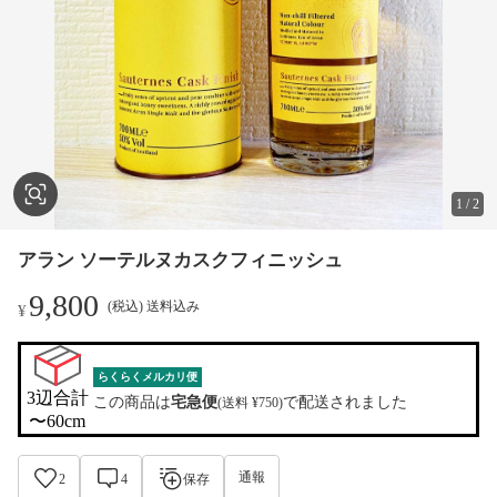
1
/
2
アラン ソーテルヌカスクフィニッシュ
9,800
(税込) 送料込み
¥
らくらくメルカリ便
3辺合計

この商品は
宅急便
で配送されました
(送料 ¥750)
〜60cm
通報
2
4
保存