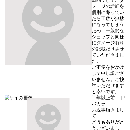
出品でして、ダ
メージの詳細を
個別に撮ってい
たら工数が無駄
になってしまう
ため、一般的な
ショップと同様
にダメージ有り
の記載だけさせ
ていただきまし
た。

ご不便をおかけ
して申し訳ござ
いません。ご検
討いただけます
と幸いです。
半年以上前
報告する
バカラ
お返事頂きまし
て、

どうもありがと
うございまし