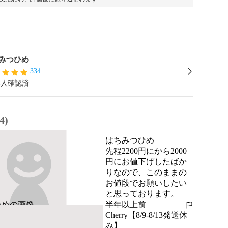
みつひめ
334
本人確認済
4)
はちみつひめ
先程2200円にから2000
円にお値下げしたばか
りなので、このままの
お値段でお願いしたい
と思っております。
半年以上前
報告する
Cherry【8/9-8/13発送休
み】