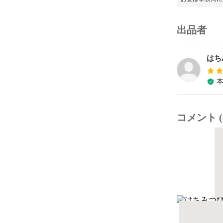
出品者
はち
コメント (