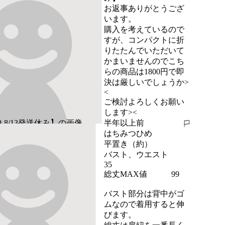
お返事ありがとうござ
います。

購入を考えているので
すが、コンパクトに折
りたたんでいただいて
かまいませんのでこち
らの商品は1800円で即
決は厳しいでしょうか>
<

ご検討よろしくお願い
します><
半年以上前
報告する
はちみつひめ
平置き（約）

バスト、ウエスト　　
35

総丈MAX値　　　99

バスト部分は背中がゴ
ムなので着用すると伸
びます。
