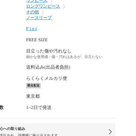
ワンピース
ロングワンピース
その他
ノースリーブ
F i.n.t
FREE SIZE
目立った傷や汚れなし
細かな使用感・傷・汚れはあるが、目立たない
送料込み(出品者負担)
らくらくメルカリ便
匿名配送
東京都
数
1~2日で発送
心への取り組み
支払われ、評価後に振り込まれます