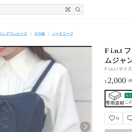
ロングワンピース
その他
ノースリーブ
F i.
ムジャ
 / 
F i.n.t
サイズ
2,000
(
¥
らく
こ
専用資材
16