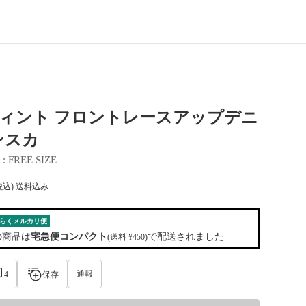
n.t フィント フロントレースアップデニ
ンスカ
 : 
FREE SIZE
税込) 送料込み
らくメルカリ便
の商品は
宅急便コンパクト
で配送されました
(送料 ¥450)
通報
4
保存