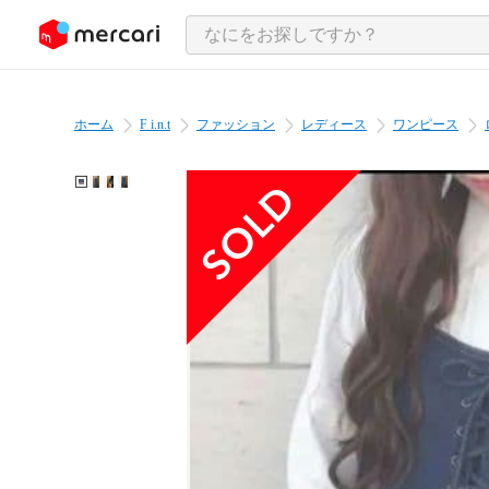
ンツにスキップ
ホーム
F i.n.t
ファッション
レディース
ワンピース