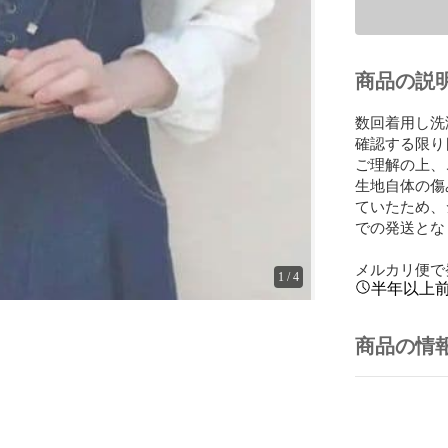
商品の説
数回着用し洗
確認する限り
ご理解の上、
生地自体の傷
ていたため、
での発送とな
メルカリ便で
1
/
4
半年以上
商品の情