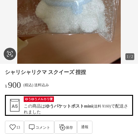
1
/
2
シャリシャリクマ スクイーズ 捏捏
900
(税込) 送料込み
¥
ゆうゆうメルカリ便
この商品は
ゆうパケットポストmini
で配送さ
(送料 ¥160)
れました
通報
13
コメント
保存