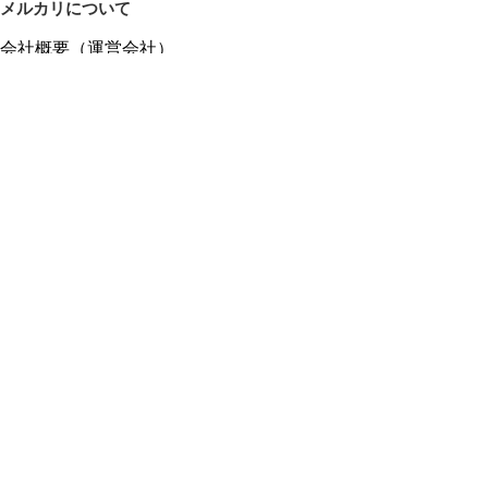
メルカリについて
会社概要（運営会社）
採用情報
プレスリリース
公式ブログ
プレスキット
メルカリUS
メルカリShops
m department（エムデパ）
ヘルプ
ヘルプセンター（ガイド・お問い合わせ）
メルカリShopsでショップを開設する
メルカリShops ショップ管理画面にログイン
メルカリShops出店者向けガイド
お問い合わせ一覧
フリーワードから商品をさがす
プライバシーと利用規約
メルカリ利用規約
メルカリShops利用規約