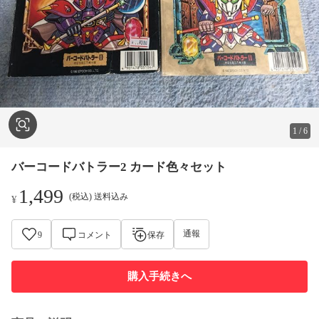
1
/
6
バーコードバトラー2 カード色々セット
1,499
(税込) 送料込み
¥
通報
9
コメント
保存
購入手続きへ